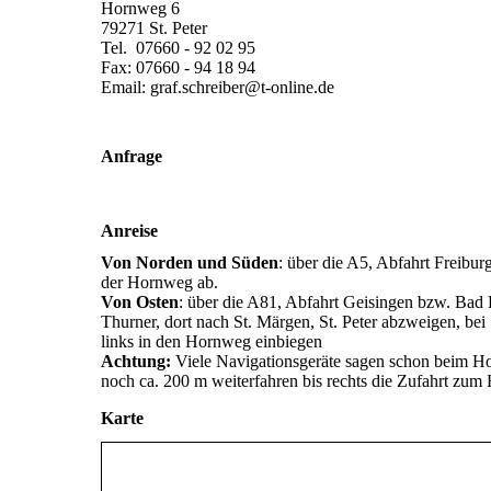
Hornweg 6
79271 St. Peter
Tel. 07660 - 92 02 95
Fax: 07660 - 94 18 94
Email: graf.schreiber@t-online.de
Anfrage
Anreise
Von Norden und Süden
: über die A5, Abfahrt Freiburg
der Hornweg ab.
Von Osten
: über die A81, Abfahrt Geisingen bzw. Bad 
Thurner, dort nach St. Märgen, St. Peter abzweigen, bei
links in den Hornweg einbiegen
Achtung:
Viele Navigationsgeräte sagen schon beim Ho
noch ca. 200 m weiterfahren bis rechts die Zufahrt zu
Karte